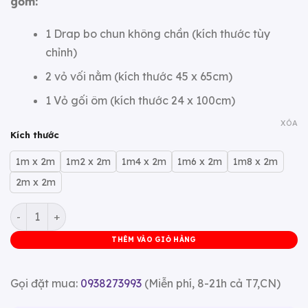
gồm:
1.468.125 ₫
1 Drap bo chun không chần (kích thước tùy
chỉnh)
2 vỏ vối nằm (kích thước 45 x 65cm)
1 Vỏ gối ôm (kích thước 24 x 100cm)
XÓA
Kích thước
1m x 2m
1m2 x 2m
1m4 x 2m
1m6 x 2m
1m8 x 2m
2m x 2m
Bộ Ga giường Lụa Tencel Ice Cool Zzbed Màu Xanh Ngọc
THÊM VÀO GIỎ HÀNG
Gọi đặt mua:
0938273993
(Miễn phí, 8-21h cả T7,CN)