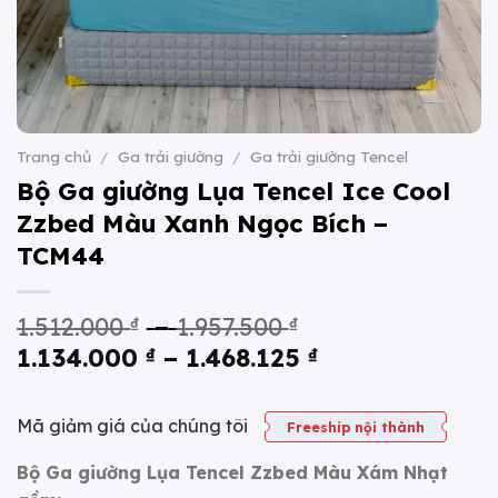
Trang chủ
/
Ga trải giường
/
Ga trải giường Tencel
Bộ Ga giường Lụa Tencel Ice Cool
Zzbed Màu Xanh Ngọc Bích –
TCM44
Khoảng
1.512.000
₫
–
1.957.500
₫
giá:
Khoảng
1.134.000
₫
–
1.468.125
₫
từ
giá:
1.512.000 ₫
từ
Mã giảm giá của chúng tôi
Freeship nội thành
đến
1.134.000 ₫
Bộ Ga giường Lụa Tencel Zzbed Màu Xám Nhạt
1.957.500 ₫
đến