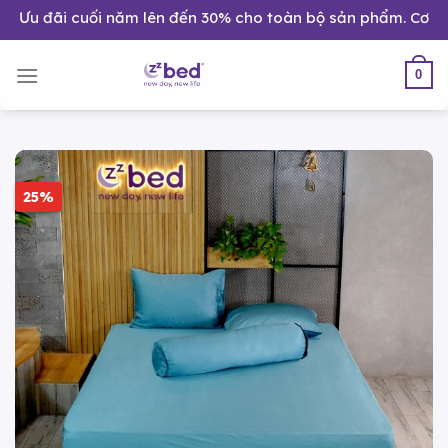
Bỏ
đãi cuối năm lên đến 30% cho toàn bộ sản phẩm. Cơ hội nâng
qua
nội
0
dung
25%