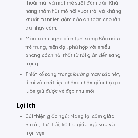
thoải mái và mát mẻ suốt đêm dài. Khả
năng thấm hút mồ hôi vượt trội và kháng
khuẩn tự nhiên đảm bảo an toàn cho làn
da nhạy cảm.
Màu xanh ngọc bích tươi sáng: Sắc màu
trẻ trung, hiện đại, phù hợp với nhiều
phong cách nội thất từ tối giản đến sang
trọng.
Thiết kế sang trọng: Đường may sắc nét,
tỉ mỉ và chất liệu chống nhăn giúp bộ ga
luôn giữ được vẻ đẹp như mới.
Lợi ích
Cải thiện giấc ngủ: Mang lại cảm giác
êm ái, thư thái, hỗ trợ giấc ngủ sâu và
trọn vẹn.