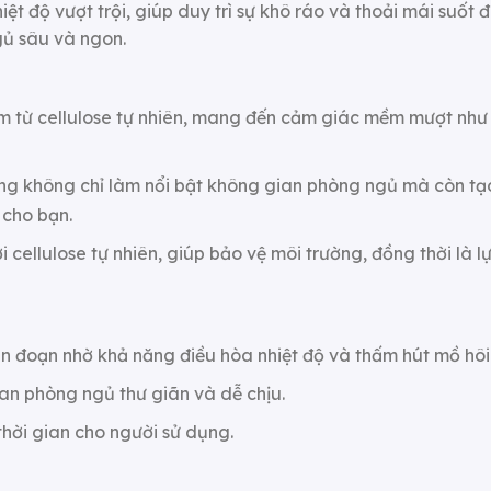
t độ vượt trội, giúp duy trì sự khô ráo và thoải mái suốt
gủ sâu và ngon.
àm từ cellulose tự nhiên, mang đến cảm giác mềm mượt như 
g không chỉ làm nổi bật không gian phòng ngủ mà còn tạo 
 cho bạn.
i cellulose tự nhiên, giúp bảo vệ môi trường, đồng thời là
n đoạn nhờ khả năng điều hòa nhiệt độ và thấm hút mồ hôi
an phòng ngủ thư giãn và dễ chịu.
thời gian cho người sử dụng.