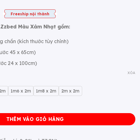
từ
giá:
1.512.000 ₫
từ
Freeship nội thành
đến
1.134.000 ₫
l Zzbed Màu Xám Nhạt gồm:
1.957.500 ₫
đến
1.468.125 ₫
 chần (kích thước tùy chỉnh)
hước 45 x 65cm)
ước 24 x 100cm)
XÓA
 2m
1m6 x 2m
1m8 x 2m
2m x 2m
ce Cool Zzbed Màu Xanh Da Trời - TCM43 số lượng
THÊM VÀO GIỎ HÀNG