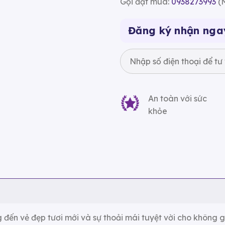
Gọi đặt mua:
0938273993
(M
Đăng ký nhận nga
An toàn với sức
khỏe
đến vẻ đẹp tươi mới và sự thoải mái tuyệt vời cho không g