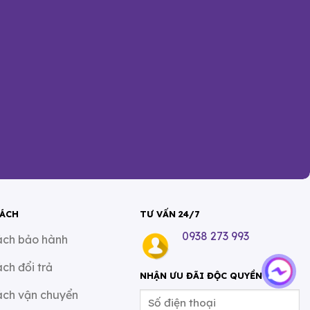
SÁCH
TƯ VẤN 24/7
0938 273 993
ách bảo hành
ách đổi trả
NHẬN ƯU ĐÃI ĐỘC QUYỀN
ách vận chuyển