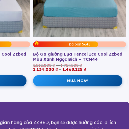
Đã bán 5645
e Cool Zzbed
Bộ Ga giường Lụa Tencel Ice Cool Zzbed
Màu Xanh Ngọc Bích – TCM44
g
Khoảng
1.512.000
₫
–
1.957.500
₫
ng
giá:
Khoảng
1.134.000
₫
–
1.468.125
₫
từ
giá:
000 ₫
1.512.000 ₫
từ
MUA NGAY
.000 ₫
đến
1.134.000 ₫
500 ₫
1.957.500 ₫
đến
.125 ₫
1.468.125 ₫
 gian hàng của ZZBED, bạn sẽ được hưởng các lợi ích