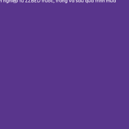
ên nghiệp từ ZZBED trước, trong và sau quá trình mua