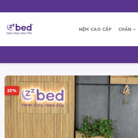
Bỏ
qua
nội
dung
NỆM CAO CẤP
CHĂN –
25%