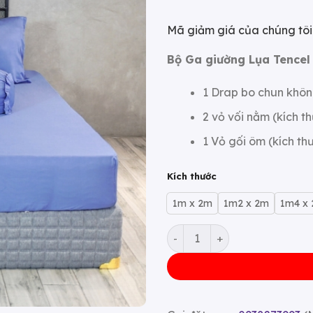
Mã giảm giá của chúng tôi
Bộ Ga giường Lụa Tence
1 Drap bo chun không
2 vỏ vối nằm (kích t
1 Vỏ gối ôm (kích th
Kích thước
1m x 2m
1m2 x 2m
1m4 x
Bộ Ga giường Lụa Tencel I