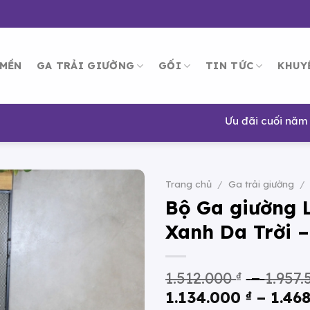
 MỀN
GA TRẢI GIƯỜNG
GỐI
TIN TỨC
KHUY
Ưu đãi cuối năm lên đến 30%
Trang chủ
/
Ga trải giường
/
Bộ Ga giường 
Xanh Da Trời 
1.512.000
₫
–
1.957
1.134.000
₫
–
1.46