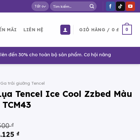
Tìm
kiếm:
GIỎ HÀNG /
0
₫
ẾN MÃI
LIÊN HỆ
0
 cho toàn bộ sản phẩm. Cơ hội nâng cấp giấc ngủ cho cả gia
Ga trải giường Tencel
Lụa Tencel Ice Cool Zzbed Màu
– TCM43
Khoảng
.500
₫
giá:
Khoảng
8.125
₫