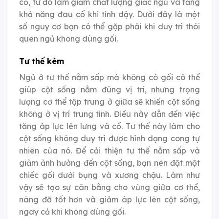
cổ, từ đó làm giảm chất lượng giấc ngủ và tăng
khả năng đau cổ khi tỉnh dậy. Dưới đây là một
số nguy cơ bạn có thể gặp phải khi duy trì thói
quen ngủ không dùng gối.
Tư thế kém
Ngủ ở tư thế nằm sấp mà không có gối có thể
giúp cột sống nằm đúng vị trí, nhưng trọng
lượng cơ thể tập trung ở giữa sẽ khiến cột sống
không ở vị trí trung tính. Điều này dẫn đến việc
tăng áp lực lên lưng và cổ. Tư thế này làm cho
cột sống không duy trì được hình dạng cong tự
nhiên của nó. Để cải thiện tư thế nằm sấp và
giảm ảnh hưởng đến cột sống, bạn nên đặt một
chiếc gối dưới bụng và xương chậu. Làm như
vậy sẽ tạo sự cân bằng cho vùng giữa cơ thể,
nâng đỡ tốt hơn và giảm áp lực lên cột sống,
ngay cả khi không dùng gối.