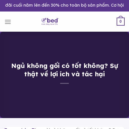
Bỏ
uối năm lên đến 30% cho toàn bộ sản phẩm. Cơ hội nâng cấp 
qua
nội
0
dung
Ngủ không gối có tốt không? Sự
thật về lợi ích và tác hại