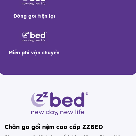
Đóng gói tiện lợi
Miễn phí vận chuyển
Chăn ga gối nệm cao cấp ZZBED