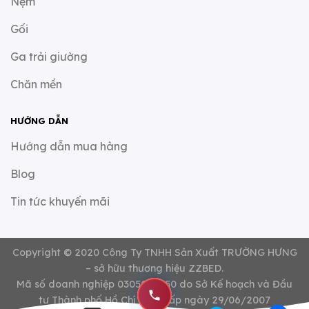
Nệm
Gối
Ga trải giường
Chăn mền
HƯỚNG DẪN
Hướng dẫn mua hàng
Blog
Tin tức khuyến mãi
Copyright © 2020 Công Ty TNHH Sản Xuất TRƯỜNG HƯNG
– sở hữu thương hiệu
ZZBED
.
Mã số doanh nghiệp 0305064350 do Sở Kế hoạch và Đầu
tư Thành phố Hồ Chí Minh cấp ngày 29/06/2007