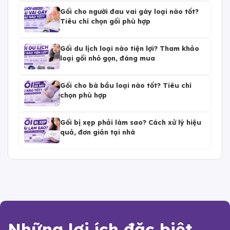
Gối cho người đau vai gáy loại nào tốt?
Tiêu chí chọn gối phù hợp
Gối du lịch loại nào tiện lợi? Tham khảo
loại gối nhỏ gọn, đáng mua
Gối cho bà bầu loại nào tốt? Tiêu chí
chọn phù hợp
Gối bị xẹp phải làm sao? Cách xử lý hiệu
quả, đơn giản tại nhà
Những lợi ích đặc biệt