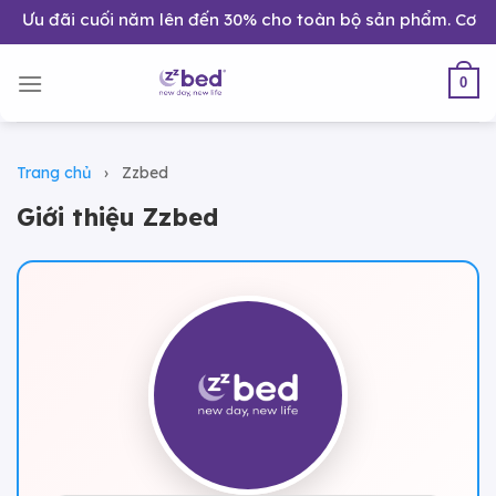
Bỏ
i cuối năm lên đến 30% cho toàn bộ sản phẩm. Cơ hội nâng c
qua
nội
0
dung
Trang chủ
›
Zzbed
Giới thiệu Zzbed