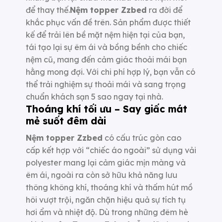
để thay thế.
Nệm topper Zzbed
ra đời để
khắc phục vấn đề trên. Sản phẩm được thiết
kế để trải lên bề mặt nệm hiện tại của bạn,
tái tạo lại sự êm ái và bồng bềnh cho chiếc
nệm cũ, mang đến cảm giác thoải mái bạn
hằng mong đợi. Với chi phí hợp lý, bạn vẫn có
thể trải nghiệm sự thoải mái và sang trọng
chuẩn khách sạn 5 sao ngay tại nhà.
Thoáng khí tối ưu – Say giấc mát
mẻ suốt đêm dài
Nệm topper Zzbed
có cấu trúc gòn cao
cấp kết hợp với “chiếc áo ngoài” sử dụng vải
polyester mang lại cảm giác mịn màng và
êm ái, ngoài ra còn sở hữu khả năng lưu
thông không khí, thoáng khí và thấm hút mồ
hôi vượt trội, ngăn chặn hiệu quả sự tích tụ
hơi ẩm và nhiệt độ. Dù trong những đêm hè