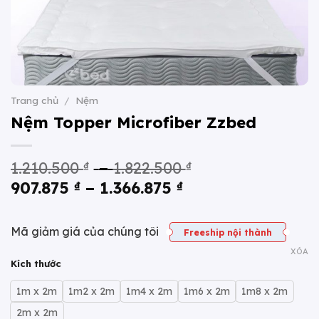
Trang chủ
/
Nệm
Nệm Topper Microfiber Zzbed
Khoảng
1.210.500
₫
–
1.822.500
₫
Khoảng
giá:
907.875
₫
–
1.366.875
₫
giá:
từ
từ
1.210.500 ₫
Mã giảm giá của chúng tôi
Freeship nội thành
907.875 ₫
đến
XÓA
đến
1.822.500 ₫
Kích thước
1.366.875 ₫
1m x 2m
1m2 x 2m
1m4 x 2m
1m6 x 2m
1m8 x 2m
2m x 2m