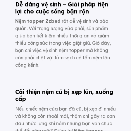
Dễ dàng vệ sinh – Giải pháp tiện
lợi cho cuộc sống bận rộn
Nệm topper Zzbed
rất dễ vệ sinh và bảo
quản. Với trọng lượng vừa phải, sản phẩm
giúp bạn tiết kiệm nhiều thời gian và giảm
thiểu công sức trong việc giặt giũ. Giờ đây,
bạn chỉ việc vệ sinh nệm topper mà không
còn phải chật vật làm sạch cả tấm nệm lớn
cồng kềnh.
Cải thiện nệm cũ bị xẹp lún, xuống
cấp
Nếu chiếc nệm của bạn đã cũ, bị xẹp đi nhiều
và không còn thoải mái, thậm chí gây ra cơn
đau nhức lưng khi nằm nhưng bạn vẫn chưa
thể đổi nệm mới? Đừng lo!
Nệm topper