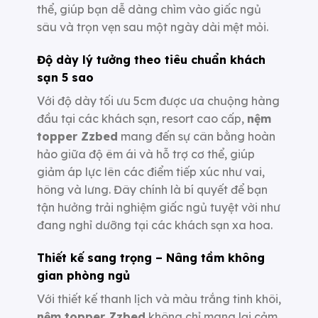
thể, giúp bạn dễ dàng chìm vào giấc ngủ
sâu và trọn vẹn sau một ngày dài mệt mỏi.
Độ dày lý tưởng theo tiêu chuẩn khách
sạn 5 sao
Với độ dày tối ưu 5cm được ưa chuộng hàng
đầu tại các khách sạn, resort cao cấp,
nệm
topper Zzbed
mang đến sự cân bằng hoàn
hảo giữa độ êm ái và hỗ trợ cơ thể, giúp
giảm áp lực lên các điểm tiếp xúc như vai,
hông và lưng. Đây chính là bí quyết để bạn
tận hưởng trải nghiệm giấc ngủ tuyệt vời như
đang nghỉ dưỡng tại các khách sạn xa hoa.
Thiết kế sang trọng – Nâng tầm không
gian phòng ngủ
Với thiết kế thanh lịch và màu trắng tinh khôi,
nệm topper Zzbed
không chỉ mang lại cảm