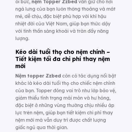
oi bức,
nệm Topper Zzbed
vẫn giữ cho nơi
ngả lưng của bạn luôn thông thoáng và mát
mẻ, dễ chịu, đặc biệt phù hợp với khí hậu
nhiệt đới của Việt Nam, giúp bạn thức dậy
với tinh thần sảng khoái và tràn đầy năng
lượng.
Kéo dài tuổi thọ cho nệm chính –
Tiết kiệm tối đa chi phí thay nệm
mới
Nệm topper Zzbed
còn có tác dụng nổi bật
khác là kéo dài tuổi thọ cho chiếc nệm chính
của bạn. Topper đóng vai trò như lớp bảo vệ,
giảm thiểu tình trạng mài mòn và hư hỏng,
đặc biệt ở những vùng thường chịu nhiều áp
lực trên nệm, giúp bạn tiết kiệm chi phí thay
nệm mới mà vẫn duy trì được chất lượng
giấc ngủ qua thời gian.