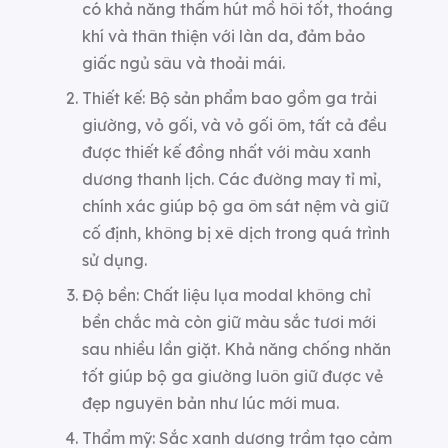
có khả năng thấm hút mồ hôi tốt, thoáng
khí và thân thiện với làn da, đảm bảo
giấc ngủ sâu và thoải mái.
Thiết kế: Bộ sản phẩm bao gồm ga trải
giường, vỏ gối, và vỏ gối ôm, tất cả đều
được thiết kế đồng nhất với màu xanh
dương thanh lịch. Các đường may tỉ mỉ,
chính xác giúp bộ ga ôm sát nệm và giữ
cố định, không bị xê dịch trong quá trình
sử dụng.
Độ bền: Chất liệu lụa modal không chỉ
bền chắc mà còn giữ màu sắc tươi mới
sau nhiều lần giặt. Khả năng chống nhăn
tốt giúp bộ ga giường luôn giữ được vẻ
đẹp nguyên bản như lúc mới mua.
Thẩm mỹ: Sắc xanh dương trầm tạo cảm