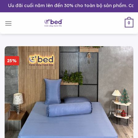
Bỏ
đãi cuối năm lên đến 30% cho toàn bộ sản phẩm. Cơ hội nâng
qua
nội
0
dung
25%